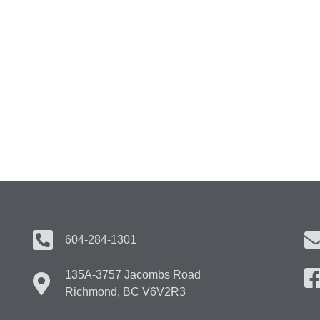
604-284-1301
135A-3757 Jacombs Road
Richmond, BC V6V2R3